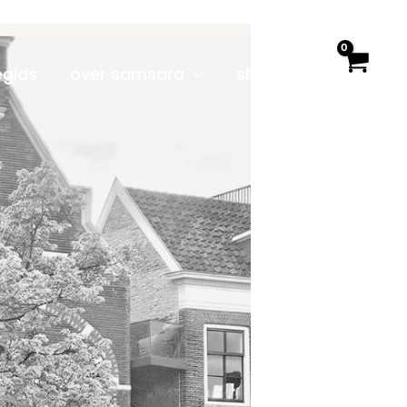
egids
over samsara
shop