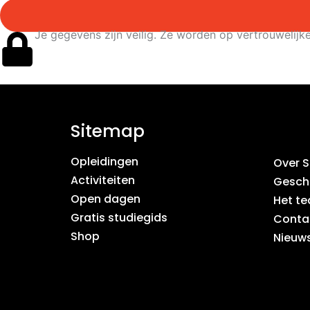
Je gegevens zijn veilig. Ze worden op vertrouwelij
Sitemap
Opleidingen
Over 
Activiteiten
Gesch
Open dagen
Het t
Gratis studiegids
Conta
Shop
Nieuws