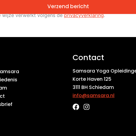
Verzend bericht
ke wijze verwerkt volgens de
privacyverklaring
.
Contact
Samsara Yoga Opleiding
Samsara
Korte Haven 125
iedenis
3111 BH Schiedam
eam
info@samsara.nl
ct
brief
F
I
a
n
c
s
e
t
b
a