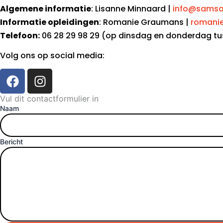
Algemene informatie
: Lisanne Minnaard |
info@samsa
Informatie opleidingen
: Romanie Graumans |
romani
Telefoon:
06 28 29 98 29 (op dinsdag en donderdag tuss
Volg ons op social media:
F
I
a
n
c
s
Vul dit contactformulier in
Naam
e
t
b
a
o
g
Bericht
o
r
k
a
m