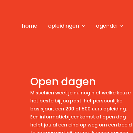
Ga
naar
de
home
opleidingen
agenda
inhoud
Open dagen
Misschien weet je nu nog niet welke keuze
het beste bij jou past: het persoonlijke
basisjaar, een 200 of 500 uurs opleiding.
Een informatiebijeenkomst of open dag
helpt jou al een eind op weg om een beeld
te vormen wat bij jou zou kunnen passen.