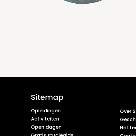
Sitemap
Opleidingen
Over 
Activiteiten
Gesch
Open dagen
Het t
Gratis studiegids
Conta