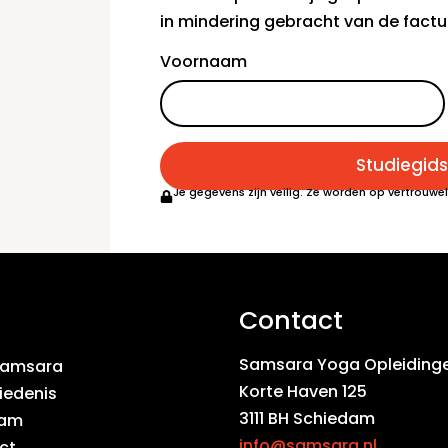
in mindering gebracht van de factu
Voornaam
Studiegid
Je gegevens zijn veilig. Ze worden op vertrouwel
Contact
Samsara Yoga Opleiding
Samsara
Korte Haven 125
iedenis
3111 BH Schiedam
eam
info@samsara.nl
ct