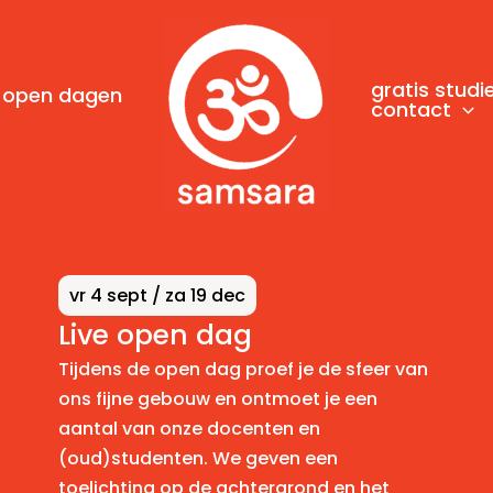
gratis studi
open dagen
contact
vr 4 sept / za 19 dec
Live open dag
Tijdens de open dag proef je de sfeer van
ons fijne gebouw en ontmoet je een
aantal van onze docenten en
(oud)studenten. We geven een
toelichting op de achtergrond en het