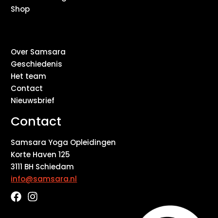
Shop
Over Samsara
Geschiedenis
Het team
Contact
Nieuwsbrief
Contact
Samsara Yoga Opleidingen
Korte Haven 125
3111 BH Schiedam
info@samsara.nl
F
I
a
n
c
s