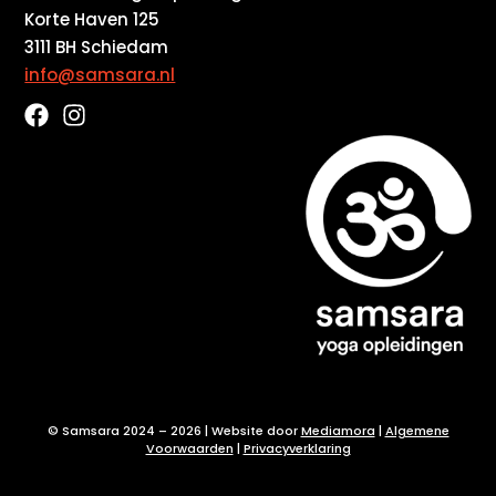
Korte Haven 125
3111 BH Schiedam
info@samsara.nl
F
I
a
n
c
s
e
t
b
a
o
g
o
r
k
a
m
© Samsara 2024 – 2026 | Website door
Mediamora
|
Algemene
Voorwaarden
|
Privacyverklaring