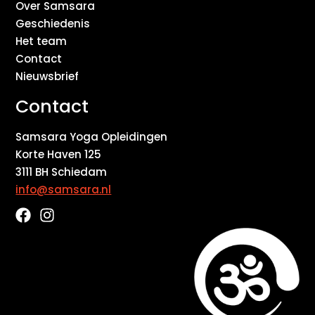
Over Samsara
Geschiedenis
Het team
Contact
Nieuwsbrief
Contact
Samsara Yoga Opleidingen
Korte Haven 125
3111 BH Schiedam
info@samsara.nl
F
I
a
n
c
s
e
t
b
a
o
g
o
r