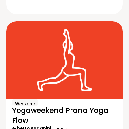
Weekend
Yogaweekend Prana Yoga
Flow
Alberto Paganini