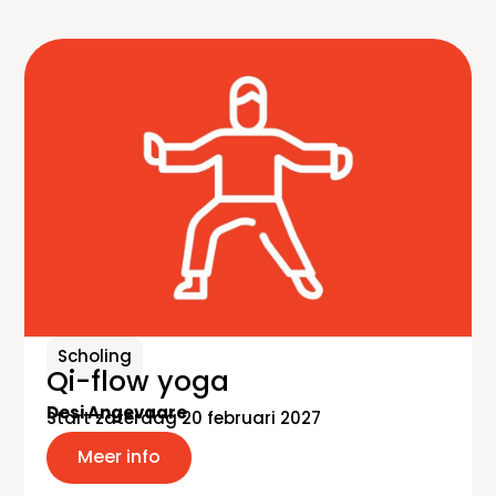
Scholing
Qi-flow yoga
Desi Angevaare
Start zaterdag 20 februari 2027
Meer info