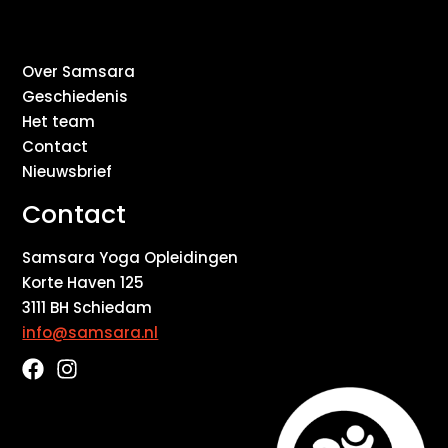
Over Samsara
Geschiedenis
Het team
Contact
Nieuwsbrief
Contact
Samsara Yoga Opleidingen
Korte Haven 125
3111 BH Schiedam
info@samsara.nl
F
I
a
n
c
s
e
t