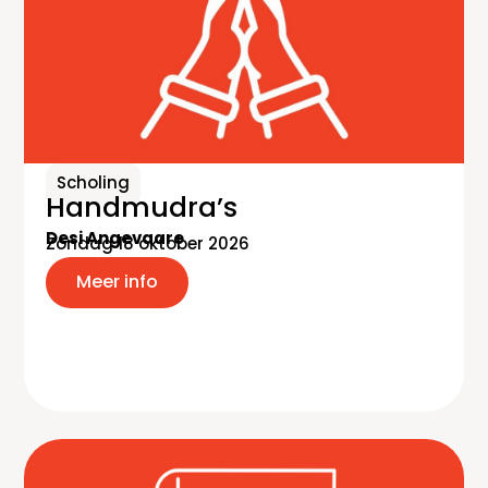
Scholing
Handmudra’s
Desi Angevaare
Zondag 18 oktober 2026
Meer info