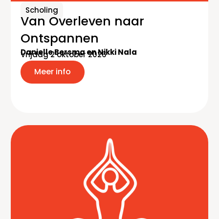
Scholing
Van Overleven naar
Ontspannen
Danielle Bersma en Nikki Nala
Vrijdag 2 oktober 2026
Meer info