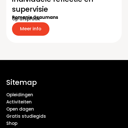
supervisie
Romanie Graumans
Op afspraak
Meer info
Sitemap
Opleidingen
Activiteiten
Open dagen
Gratis studiegids
Shop