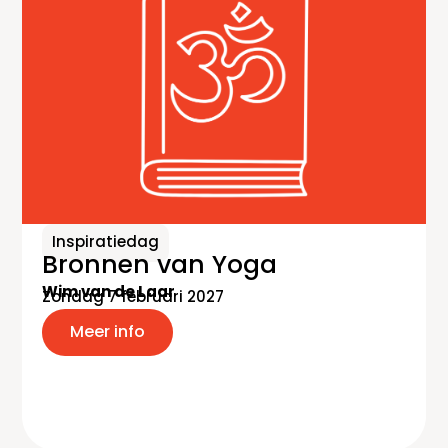
Inspiratiedag
Bronnen van Yoga
Wim van de Laar
Zondag 7 februari 2027
Meer info