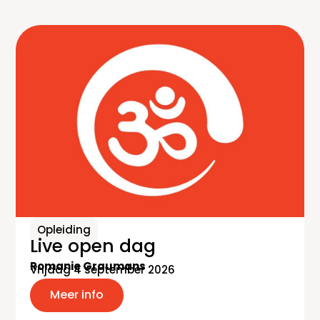
Opleiding
Live open dag
Romanie Graumans
Vrijdag 4 september 2026
Meer info