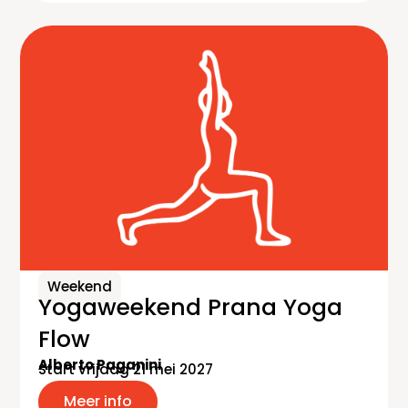
Weekend
Yogaweekend Prana Yoga
Flow
Alberto Paganini
Start vrijdag 21 mei 2027
Meer info