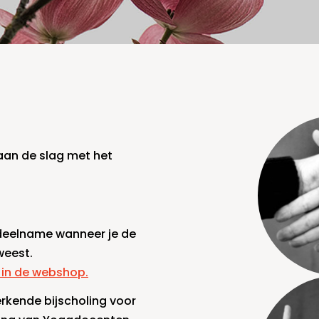
 aan de slag met het
 deelname wanneer je de
weest.
n in de webshop.
rkende bijscholing voor