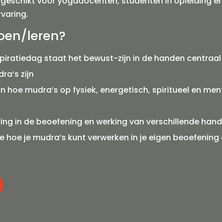
s geschikt voor yogadocenten, studenten in opleiding e
varing.
oen/leren?
spiratiedag staat het bewust-zijn in de handen centraal
ra’s zijn
t in hoe mudra’s op fysiek, energetisch, spiritueel en me
ring in de beoefening en werking van verschillende han
ie hoe je mudra’s kunt verwerken in je eigen beoefening 