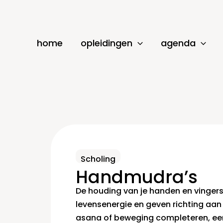
Ga
naar
de
home
opleidingen
agenda
inhoud
Scholing
Handmudra’s
De houding van je handen en vinger
levensenergie en geven richting aa
asana of beweging completeren, ee