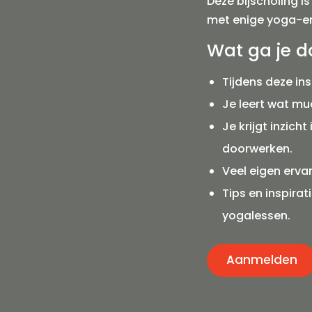
Deze bijscholing i
met enige yoga-er
Wat ga je d
Tijdens deze in
Je leert wat mud
Je krijgt inzich
doorwerken.
Veel eigen erva
Tips en inspirat
yogalessen.
Aanmelden