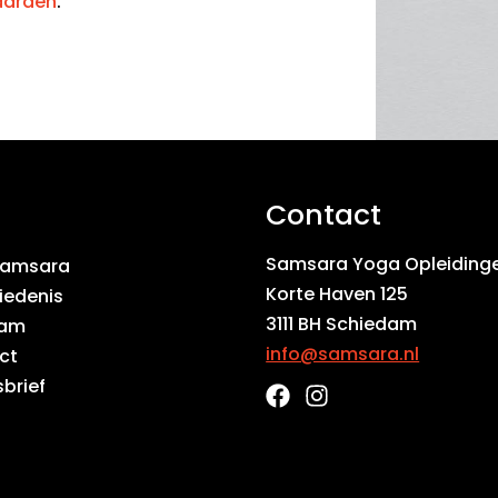
aarden
.
Contact
Samsara Yoga Opleiding
Samsara
Korte Haven 125
iedenis
3111 BH Schiedam
eam
info@samsara.nl
ct
brief
F
I
a
n
c
s
e
t
b
a