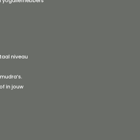
n yogaliefhebbers
ntaal niveau
dmudra’s.
of in jouw