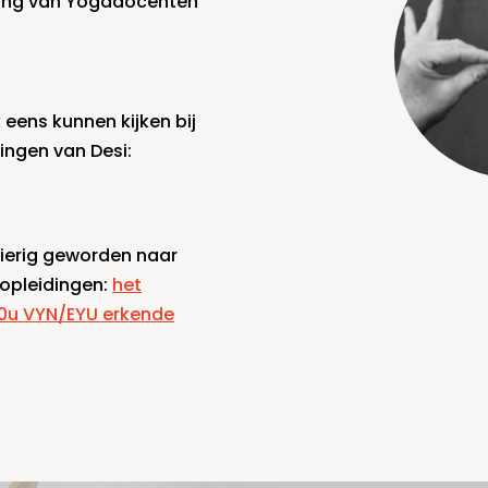
ging van Yogadocenten
eens kunnen kijken bij
ingen van Desi:
ierig geworden naar
 opleidingen:
het
00u VYN/EYU erkende