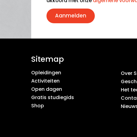
akkoord met onze
algemene voorw
Aanmelden
Sitemap
Opleidingen
Over 
Activiteiten
Gesch
Open dagen
Het t
Gratis studiegids
Conta
Shop
Nieuws