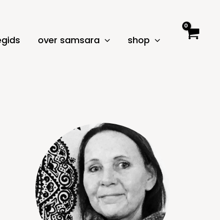
egids
over samsara
shop