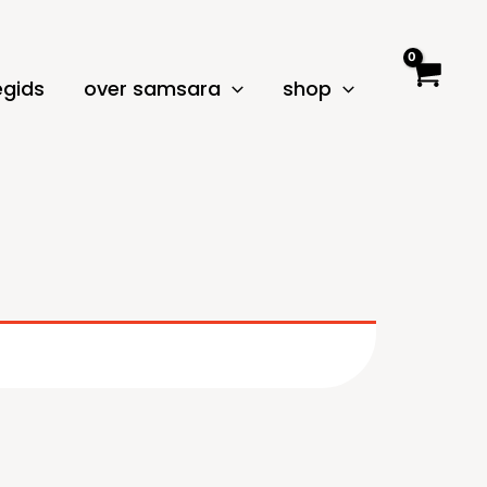
egids
over samsara
shop