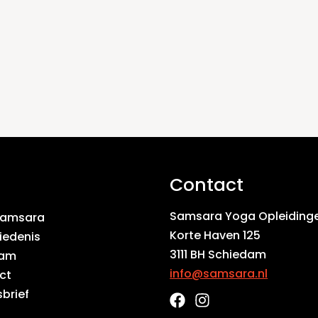
Contact
Samsara Yoga Opleiding
Samsara
Korte Haven 125
iedenis
3111 BH Schiedam
eam
info@samsara.nl
ct
brief
F
I
a
n