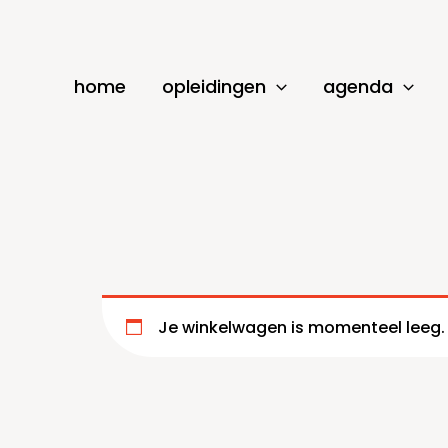
Ga
naar
de
home
opleidingen
agenda
inhoud
Je winkelwagen is momenteel leeg.