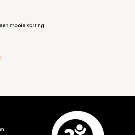
 een mooie korting
l
en