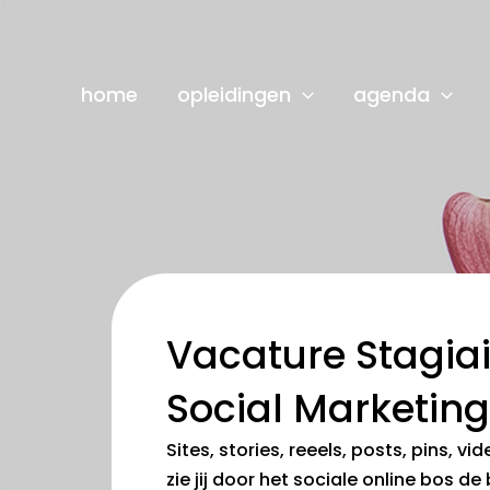
Ga
naar
de
home
opleidingen
agenda
inhoud
Vacature Stagiai
Social Marketing
Sites, stories, reeels, posts, pins, v
zie jij door het sociale online bos d