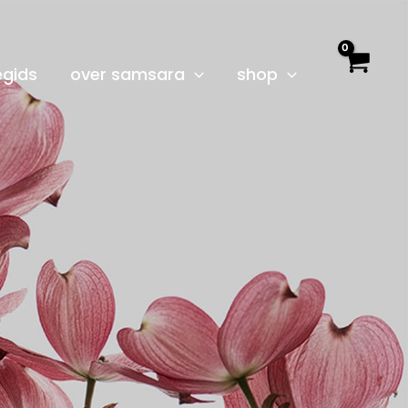
egids
over samsara
shop