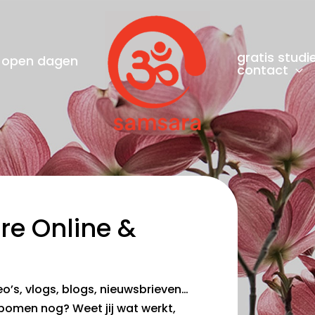
gratis studi
open dagen
contact
re Online &
ideo’s, vlogs, blogs, nieuwsbrieven…
e bomen nog? Weet jij wat werkt,