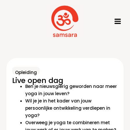
Ga
naar
de
inhoud
Opleiding
Live open dag
Ben je nieuwsgierig geworden naar meer
yoga in jouw leven?
Wil je je in het kader van jouw
persoonlijke ontwikkeling verdiepen in
yoga?
Overweeg je yoga te combineren met
jouw werk of er jouw werk van te maken?