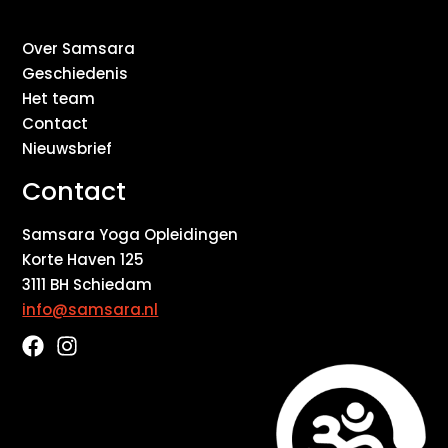
Over Samsara
Geschiedenis
Het team
Contact
Nieuwsbrief
Contact
Samsara Yoga Opleidingen
Korte Haven 125
3111 BH Schiedam
info@samsara.nl
F
I
a
n
c
s
e
t
b
a