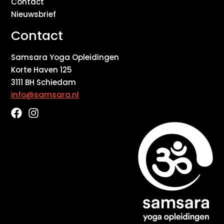
Contact
Nieuwsbrief
Contact
Samsara Yoga Opleidingen
Korte Haven 125
3111 BH Schiedam
info@samsara.nl
F
I
a
n
c
s
e
t
b
a
o
g
o
r
k
a
m