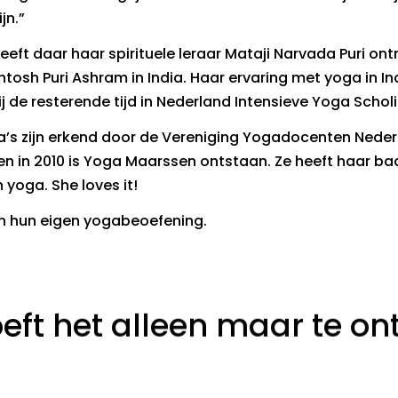
jn.”
heeft daar haar spirituele leraar Mataji Narvada Puri on
tosh Puri Ashram in India. Haar ervaring met yoga in I
j de resterende tijd in Nederland Intensieve Yoga Scholi
’s zijn erkend door de Vereniging Yogadocenten Nederl
n in 2010 is Yoga Maarssen ontstaan. Ze heeft haar baa
 yoga. She loves it!
in hun eigen yogabeoefening.
 hoeft het alleen maar te o