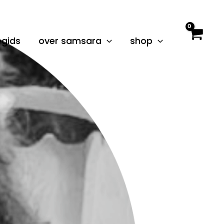
egids
over samsara
shop