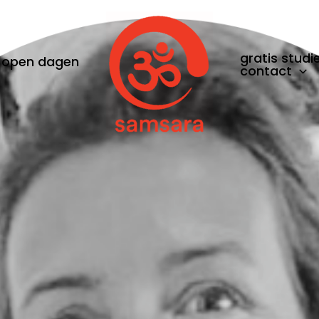
gratis studi
open dagen
contact