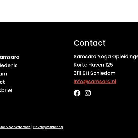
Contact
Samsara Yoga Opleiding
Samsara
Korte Haven 125
iedenis
3111 BH Schiedam
eam
info@samsara.nl
ct
brief
F
I
a
n
c
s
e
t
b
a
o
g
ene Voorwaarden
|
Privacyverklaring
o
r