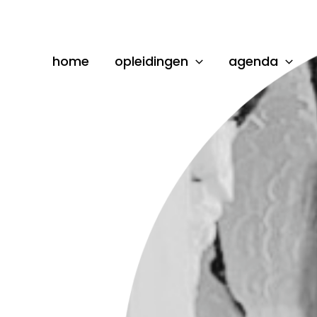
Ga
naar
de
home
opleidingen
agenda
inhoud