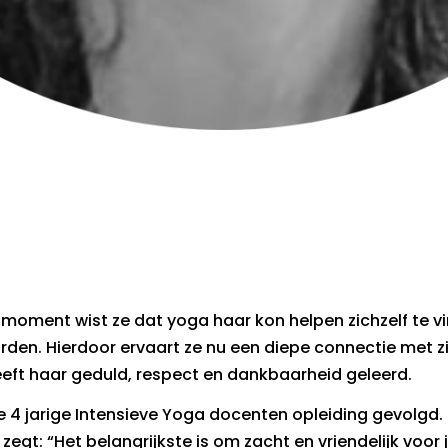
oment wist ze dat yoga haar kon helpen zichzelf te vin
en. Hierdoor ervaart ze nu een diepe connectie met zich
heeft haar geduld, respect en dankbaarheid geleerd.
e 4 jarige Intensieve Yoga docenten opleiding gevolgd.
egt: “Het belangrijkste is om zacht en vriendelijk voor jez