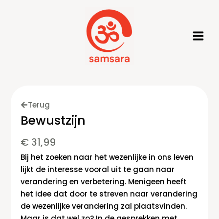
Ga
naar
de
inhoud
Terug
Bewustzijn
€
31,99
Bij het zoeken naar het wezenlijke in ons leven
lijkt de interesse vooral uit te gaan naar
verandering en verbetering. Menigeen heeft
het idee dat door te streven naar verandering
de wezenlijke verandering zal plaatsvinden.
Maar is dat wel zo? In de gesprekken met