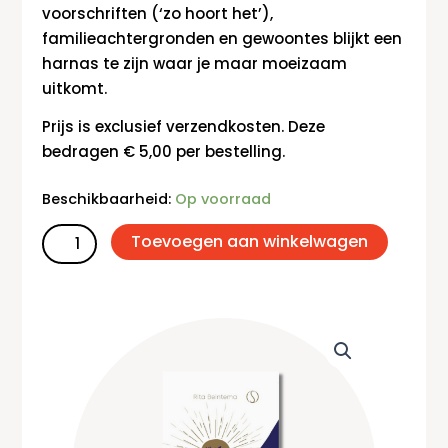
voorschriften (‘zo hoort het’),
familieachtergronden en gewoontes blijkt een
harnas te zijn waar je maar moeizaam
uitkomt.
Prijs is exclusief verzendkosten. Deze
bedragen € 5,00 per bestelling.
Jnana
Beschikbaarheid:
Op voorraad
yoga
in
Toevoegen aan winkelwagen
de
praktijk
aantal