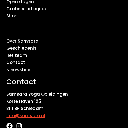
Open dagen
Gratis studiegids
Shop
Over Samsara
Geschiedenis
Het team
Contact
Nieuwsbrief
Contact
Samsara Yoga Opleidingen
Korte Haven 125
3111 BH Schiedam
info@samsara.nl
F
I