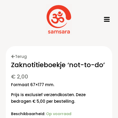
Ga
naar
de
inhoud
Terug
Zaknotitieboekje ‘not-to-do’
€
2,00
Formaat 67×177 mm.
Prijs is exclusief verzendkosten. Deze
bedragen € 5,00 per bestelling.
Zaknotitieboekje
Beschikbaarheid:
Op voorraad
'not-