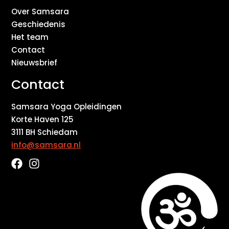
Over Samsara
Geschiedenis
Het team
Contact
Nieuwsbrief
Contact
Samsara Yoga Opleidingen
Korte Haven 125
3111 BH Schiedam
info@samsara.nl
F
I
a
n
c
s
e
t
b
a
o
g