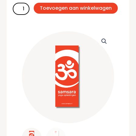
to-
Toevoegen aan winkelwagen
do'
aantal