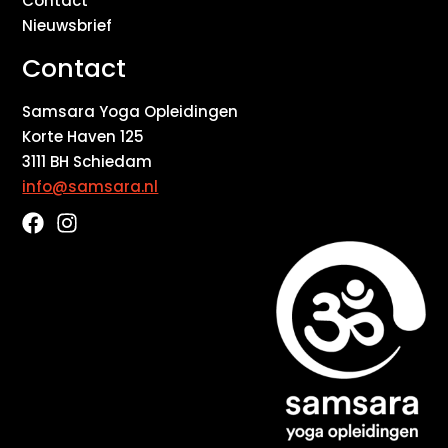
Contact
Nieuwsbrief
Contact
Samsara Yoga Opleidingen
Korte Haven 125
3111 BH Schiedam
info@samsara.nl
F
I
a
n
c
s
e
t
b
a
o
g
o
r
k
a
m