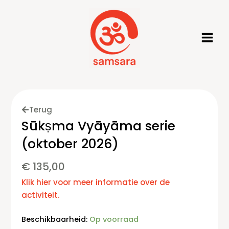
Ga
naar
de
inhoud
Terug
Sūkṣma Vyāyāma serie
(oktober 2026)
€
135,00
Klik hier voor meer informatie over de
activiteit.
Sūkṣma
Beschikbaarheid:
Op voorraad
Vyāyāma