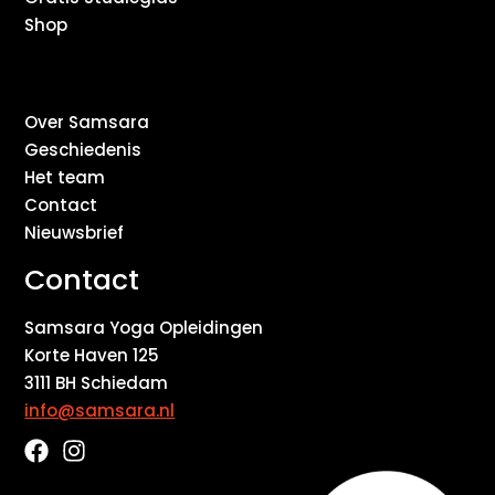
Shop
Over Samsara
Geschiedenis
Het team
Contact
Nieuwsbrief
Contact
Samsara Yoga Opleidingen
Korte Haven 125
3111 BH Schiedam
info@samsara.nl
F
I
a
n