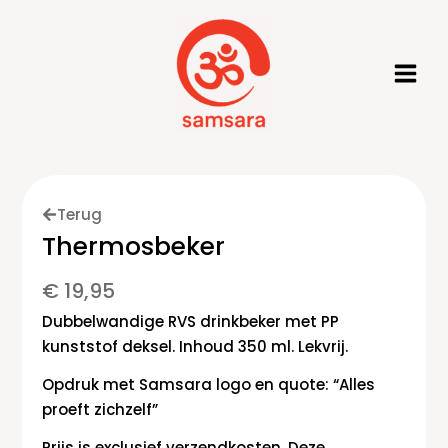
Ga
naar
de
inhoud
Terug
Thermosbeker
€
19,95
Dubbelwandige RVS drinkbeker met PP
kunststof deksel. Inhoud 350 ml. Lekvrij.
Opdruk met Samsara logo en quote: “Alles
proeft zichzelf”
Prijs is exclusief verzendkosten. Deze