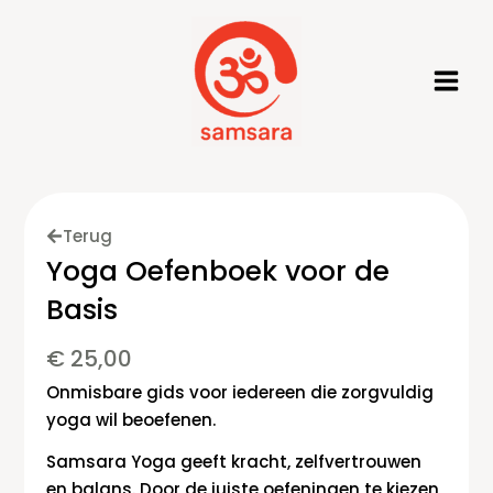
Ga
naar
de
inhoud
Terug
Yoga Oefenboek voor de
Basis
€
25,00
Onmisbare gids voor iedereen die zorgvuldig
yoga wil beoefenen.
Samsara Yoga geeft kracht, zelfvertrouwen
en balans. Door de juiste oefeningen te kiezen