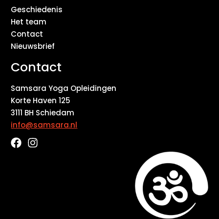
Geschiedenis
Het team
Contact
Nieuwsbrief
Contact
Samsara Yoga Opleidingen
Korte Haven 125
3111 BH Schiedam
info@samsara.nl
F
I
a
n
c
s
e
t
b
a
o
g
o
r
k
a