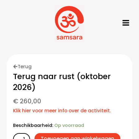
Ga
naar
de
inhoud
Terug
Terug naar rust (oktober
2026)
€
260,00
Klik hier voor meer info over de activiteit.
Terug
Beschikbaarheid:
Op voorraad
naar
rust
Toevoegen aan winkelwagen