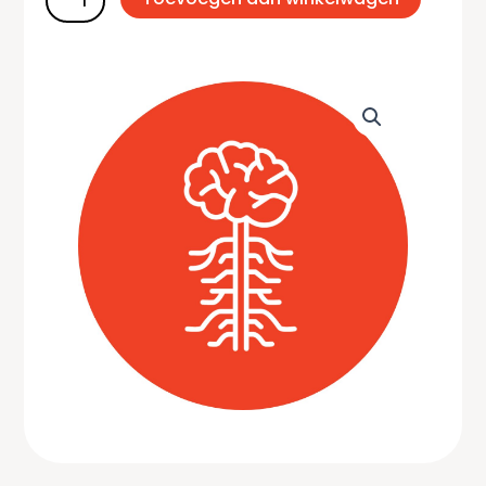
(oktober
2026)
aantal