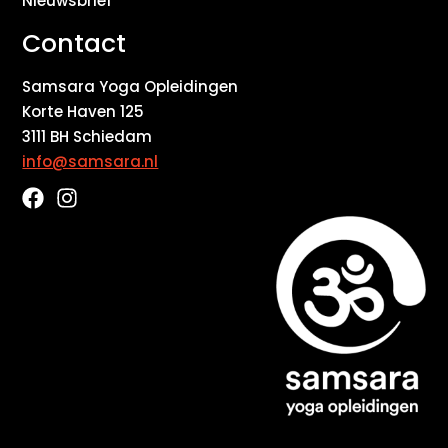
Nieuwsbrief
Contact
Samsara Yoga Opleidingen
Korte Haven 125
3111 BH Schiedam
info@samsara.nl
F
I
a
n
c
s
e
t
b
a
o
g
o
r
k
a
m